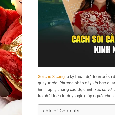
Soi cầu 3 càng
là kỹ thuật dự đoán xổ số đ
quay trước. Phương pháp này kết hợp quan 
hình lặp lại, nâng cao độ chính xác so vớ
trợ phát triển tư duy logic giúp người chơi
Table of Contents