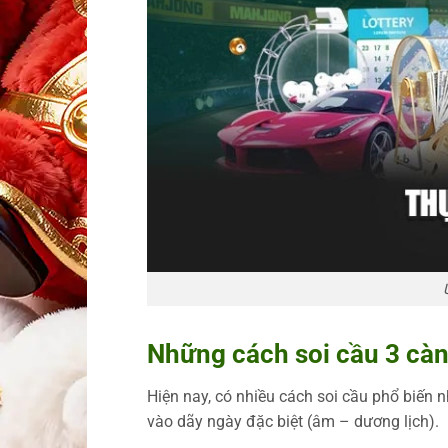
Những cách soi cầu 3 cà
Hiện nay, có nhiều cách soi cầu phổ biến n
vào dãy ngày đặc biệt (âm – dương lịch).