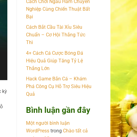
Cách Chơi Ngầu Hầm Chuyên
Nghiệp Cùng Chiến Thuật Bất
Bại
Cách Bắt Cầu Tài Xỉu Siêu
Chuẩn – Cơ Hội Thắng Tức
Thì
4+ Cách Cá Cược Bóng Đá
Hiệu Quả Giúp Tăng Tỷ Lệ
Thắng Lớn
Hack Game Bắn Cá – Khám
Phá Công Cụ Hỗ Trợ Siêu Hiệu
c kỳ
Quả
ỗ
Bình luận gần đây
Một người bình luận
WordPress
trong
Chào tất cả