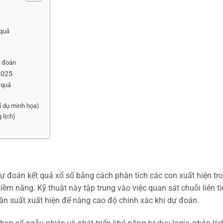
 quả
ự đoán
2025
u quả
í dụ minh họa)
 lịch)
 đoán kết quả xổ số bằng cách phân tích các con xuất hiện tr
iềm năng. Kỹ thuật này tập trung vào việc quan sát chuỗi liên ti
 tần suất xuất hiện để nâng cao độ chính xác khi dự đoán.