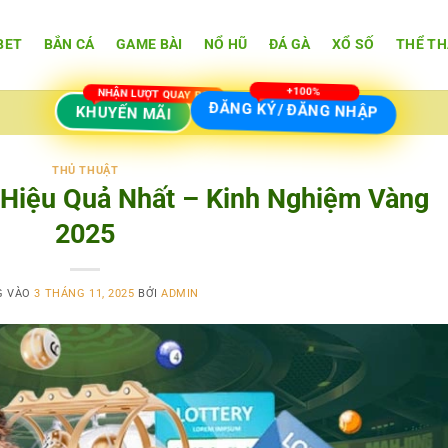
BET
BẮN CÁ
GAME BÀI
NỔ HŨ
ĐÁ GÀ
XỔ SỐ
THỂ T
ĐĂNG KÝ/ ĐĂNG NHẬP
KHUYẾN MÃI
THỦ THUẬT
 Hiệu Quả Nhất – Kinh Nghiệm Vàng
2025
G VÀO
3 THÁNG 11, 2025
BỞI
ADMIN