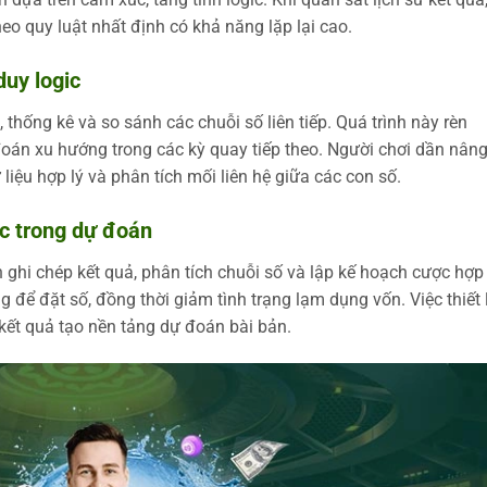
o quy luật nhất định có khả năng lặp lại cao.
duy logic
 thống kê và so sánh các chuỗi số liên tiếp. Quá trình này rèn
oán xu hướng trong các kỳ quay tiếp theo. Người chơi dần nân
liệu hợp lý và phân tích mối liên hệ giữa các con số.
ợc trong dự đoán
n ghi chép kết quả, phân tích chuỗi số và lập kế hoạch cược hợp 
g để đặt số, đồng thời giảm tình trạng lạm dụng vốn. Việc thiết 
c kết quả tạo nền tảng dự đoán bài bản.