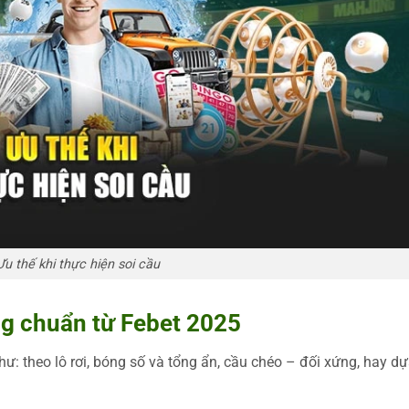
Ưu thế khi thực hiện soi cầu
ng chuẩn từ Febet 2025
hư: theo lô rơi, bóng số và tổng ẩn, cầu chéo – đối xứng, hay d