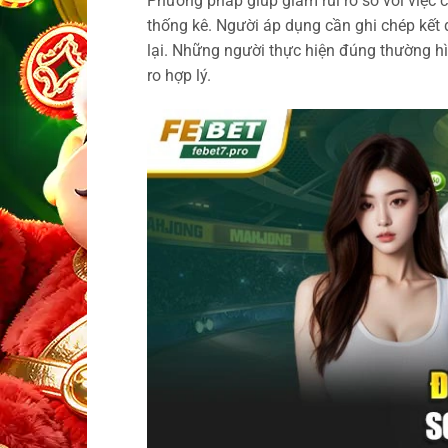
Phương pháp giúp giảm rủi ro so với việc c
thống kê. Người áp dụng cần ghi chép kết q
lại. Những người thực hiện đúng thường hìn
ro hợp lý.